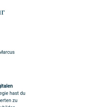
ür
 Marcus
italen
egie hast du
erten zu