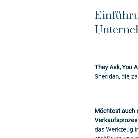
Einführu
Unterneh
They Ask, You 
Sheridan, die z
Möchtest auch d
Verkaufsprozes
das Werkzeug i