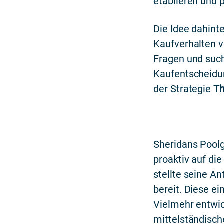
etablieren und 
Die Idee dahint
Kaufverhalten v
Fragen und such
Kaufentscheidun
der Strategie
Th
Sheridans Poolg
proaktiv auf di
stellte seine A
bereit. Diese ei
Vielmehr entwic
mittelständisc