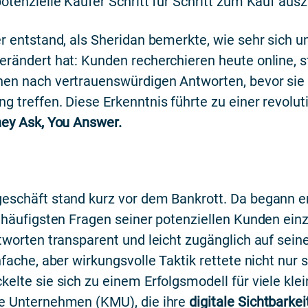
potenzielle Käufer Schritt für Schritt zum Kauf aus
er entstand, als Sheridan bemerkte, wie sehr sich u
erändert hat: Kunden recherchieren heute online, st
en nach vertrauenswürdigen Antworten, bevor sie
g treffen. Diese Erkenntnis führte zu einer revolut
ey Ask, You Answer.
eschäft stand kurz vor dem Bankrott. Da begann e
e häufigsten Fragen seiner potenziellen Kunden ei
ntworten transparent und leicht zugänglich auf sein
nfache, aber wirkungsvolle Taktik rettete nicht nur 
kelte sie sich zu einem Erfolgsmodell für viele kle
he Unternehmen (KMU), die ihre
digitale Sichtbarke