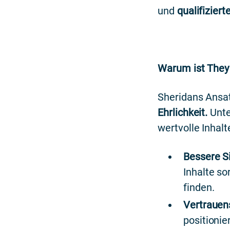
und
qualifizier
Warum ist They 
Sheridans Ansat
Ehrlichkeit.
Unte
wertvolle Inhalt
Bessere S
Inhalte so
finden.
Vertrauen
positionie