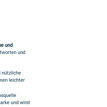
se und
ntworten und
 nützliche
men leichter
nsquelle
Marke und wirst