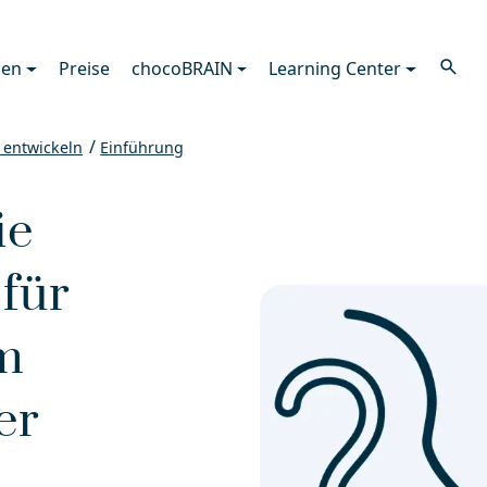
search
gen
Preise
chocoBRAIN
Learning Center
 entwickeln
Einführung
ie
 für
m
er