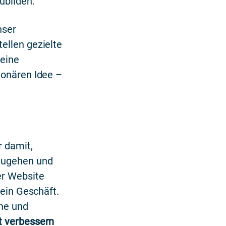
zubilden.
nser
ellen gezielte
 eine
ionären Idee –
r damit,
nzugehen und
er Website
sein Geschäft.
ine und
it verbessern