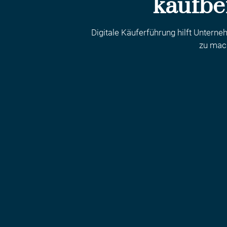
kaufbe
Digitale Käuferführung hilft Untern
zu mach