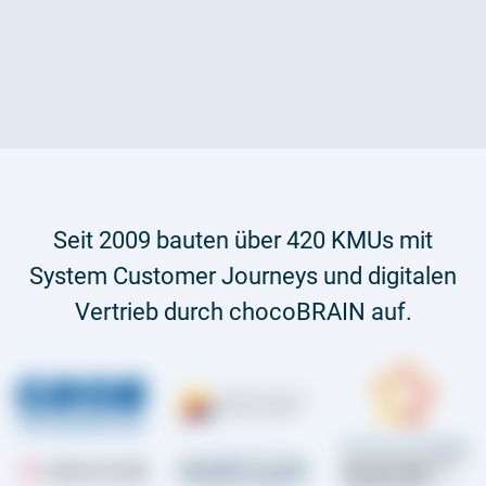
Seit 2009 ​b​auten über 420 KMUs ​m​it
System ​C​ustomer Journeys und digitalen
Vertrieb​ ​d​urch chocoBRAIN auf.