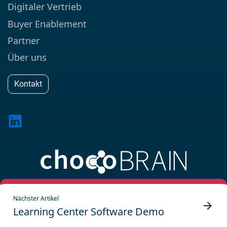
Digitaler Vertrieb
Buyer Enablement
Partner
Über uns
Kontakt
4.9
18 Bewertungen
Nächster Artikel
arrow_forward
Learning Center Software Demo
Impressum
Datenschutz
AGB
ADV